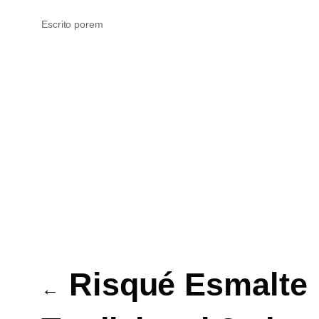
Escrito por
em
Risqué Esmalte
←