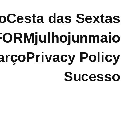
o
Cesta das Sextas
FORM
julho
jun
maio
arço
Privacy Policy
Sucesso