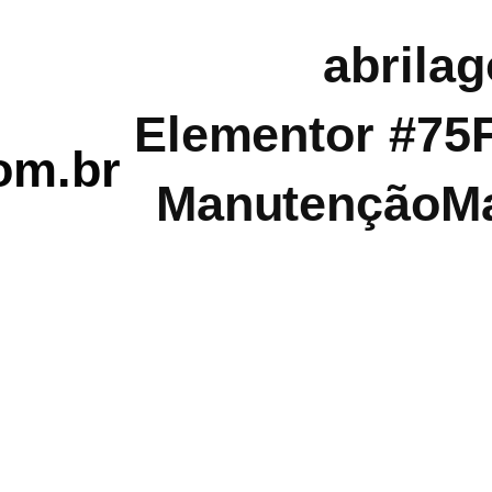
abril
ag
Elementor #75
com.br
Manutenção
M